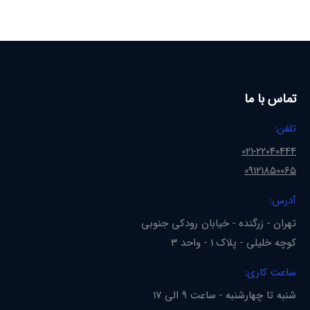
تماس با ما
تلفن:
021-22040444
09121850065
آدرس:
تهران - زرگنده - خیابان رودکی جنوبی
کوچه خلیلی - پلاک 1 - واحد 3
ساعت کاری:
شنبه تا چهارشنبه - ساعت 9 الی 17