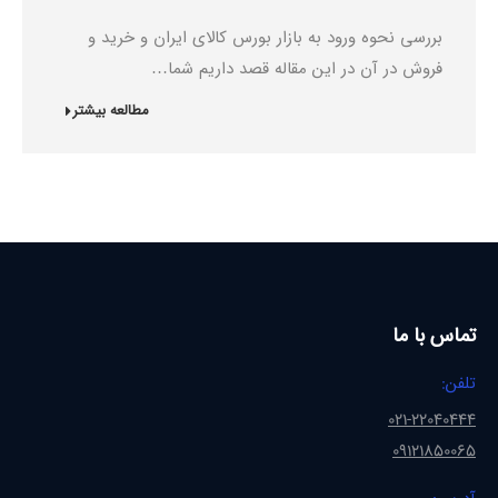
بررسی نحوه ورود به بازار بورس کالای ایران و خرید و
فروش در آن در این مقاله قصد داریم شما…
مطالعه بیشتر
تماس با ما
تلفن:
021-22040444
09121850065