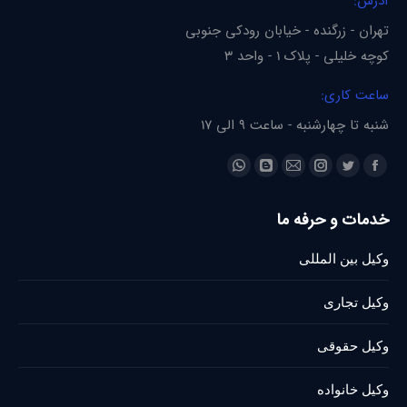
آدرس:
تهران - زرگنده - خیابان رودکی جنوبی
کوچه خلیلی - پلاک 1 - واحد 3
ساعت کاری:
شنبه تا چهارشنبه - ساعت 9 الی 17
Find us on:
Whatsapp
Blogger
Instagram
Mail
Twitter
Facebook
page
page
page
page
page
page
خدمات و حرفه ما
opens
opens
opens
opens
opens
opens
in
in
in
in
in
in
وکیل بین المللی
new
new
new
new
new
new
window
window
window
window
window
window
وکیل تجاری
وکیل حقوقی
وکیل خانواده