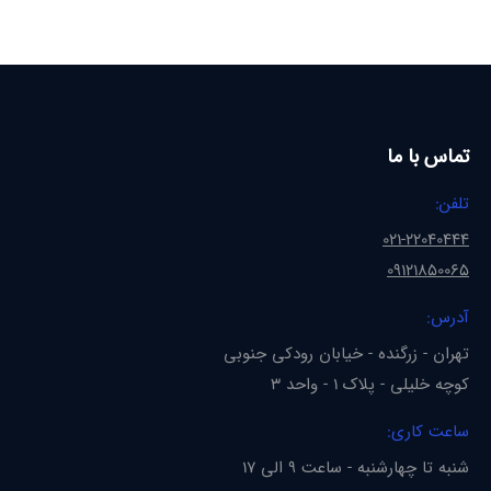
تماس با ما
تلفن:
021-22040444
09121850065
آدرس:
تهران - زرگنده - خیابان رودکی جنوبی
کوچه خلیلی - پلاک 1 - واحد 3
ساعت کاری:
شنبه تا چهارشنبه - ساعت 9 الی 17