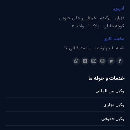
آدرس:
تهران - زرگنده - خیابان رودکی جنوبی
کوچه خلیلی - پلاک 1 - واحد 3
ساعت کاری:
شنبه تا چهارشنبه - ساعت 9 الی 17
Find us on:
Whatsapp
Blogger
Instagram
Mail
Twitter
Facebook
page
page
page
page
page
page
خدمات و حرفه ما
opens
opens
opens
opens
opens
opens
in
in
in
in
in
in
وکیل بین المللی
new
new
new
new
new
new
window
window
window
window
window
window
وکیل تجاری
وکیل حقوقی