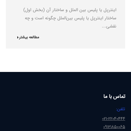
اینترپل یا پلیس بین الملل و ساختار آن (بخش اول)
ساختار اینترپل یا پلیس بین‌الملل چگونه است و چه
نقشی…
مطالعه بیشتر
تماس با ما
تلفن:
021-22040444
09121850065