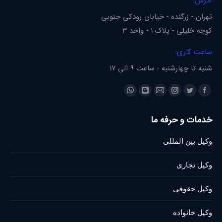
آدرس:
تهران - زرگنده - خیابان رودکی جنوبی
کوچه خلیلی - پلاک 1 - واحد 3
ساعت کاری:
شنبه تا چهارشنبه - ساعت 9 الی 17
Find us on:
Whatsapp
Blogger
Instagram
Mail
Twitter
Facebook
page
page
page
page
page
page
خدمات و حرفه ما
opens
opens
opens
opens
opens
opens
in
in
in
in
in
in
وکیل بین المللی
new
new
new
new
new
new
window
window
window
window
window
window
وکیل تجاری
وکیل حقوقی
وکیل خانواده