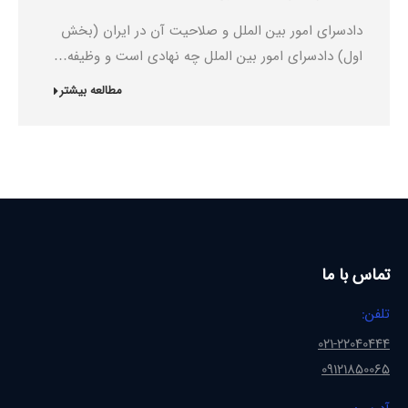
دادسرای امور بین الملل و صلاحیت آن در ایران (بخش
اول) دادسرای امور بین الملل چه نهادی است و وظیفه…
مطالعه بیشتر
تماس با ما
تلفن:
021-22040444
09121850065