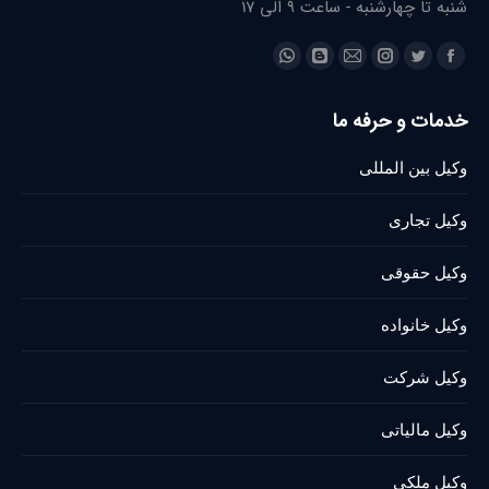
شنبه تا چهارشنبه - ساعت 9 الی 17
Find us on:
Whatsapp
Blogger
Instagram
Mail
Twitter
Facebook
page
page
page
page
page
page
خدمات و حرفه ما
opens
opens
opens
opens
opens
opens
in
in
in
in
in
in
وکیل بین المللی
new
new
new
new
new
new
window
window
window
window
window
window
وکیل تجاری
وکیل حقوقی
وکیل خانواده
وکیل شرکت
وکیل مالیاتی
وکیل ملکی