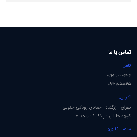
تماس با ما
تلفن:
021-22040444
09121850065
آدرس:
تهران - زرگنده - خیابان رودکی جنوبی
کوچه خلیلی - پلاک 1 - واحد 3
ساعت کاری: