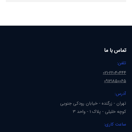
تماس با ما
تلفن:
021-22040444
09121850065
آدرس:
تهران - زرگنده - خیابان رودکی جنوبی
کوچه خلیلی - پلاک 1 - واحد 3
ساعت کاری: