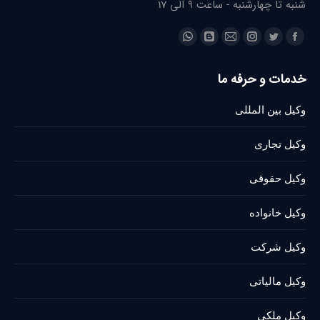
شنبه تا چهارشنبه - ساعت 9 الی 17
Find us on:
Whatsapp
Blogger
Instagram
Mail
Twitter
Facebook
page
page
page
page
page
page
خدمات و حرفه ما
opens
opens
opens
opens
opens
opens
in
in
in
in
in
in
وکیل بین المللی
new
new
new
new
new
new
window
window
window
window
window
window
وکیل تجاری
وکیل حقوقی
وکیل خانواده
وکیل شرکت
وکیل مالیاتی
وکیل ملکی