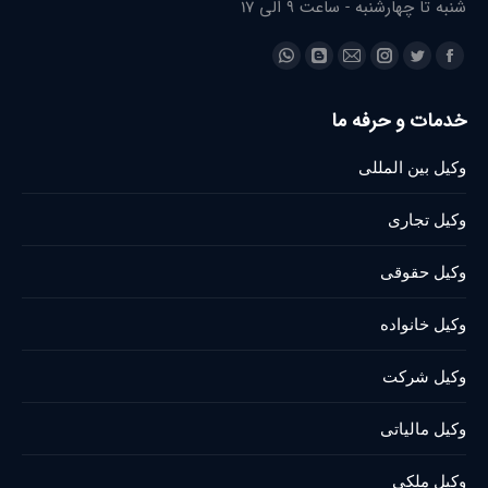
شنبه تا چهارشنبه - ساعت 9 الی 17
Find us on:
Whatsapp
Blogger
Instagram
Mail
Twitter
Facebook
page
page
page
page
page
page
خدمات و حرفه ما
opens
opens
opens
opens
opens
opens
in
in
in
in
in
in
وکیل بین المللی
new
new
new
new
new
new
window
window
window
window
window
window
وکیل تجاری
وکیل حقوقی
وکیل خانواده
وکیل شرکت
وکیل مالیاتی
وکیل ملکی