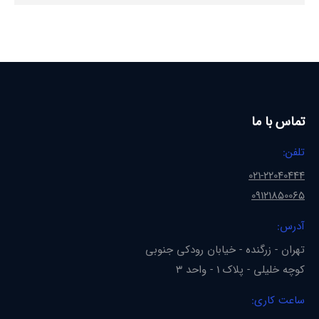
تماس با ما
تلفن:
021-22040444
09121850065
آدرس:
تهران - زرگنده - خیابان رودکی جنوبی
کوچه خلیلی - پلاک 1 - واحد 3
ساعت کاری: