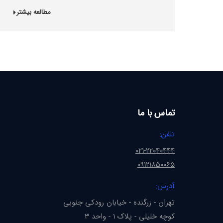
مطالعه بیشتر
تماس با ما
تلفن:
021-22040444
09121850065
آدرس:
تهران - زرگنده - خیابان رودکی جنوبی
کوچه خلیلی - پلاک 1 - واحد 3