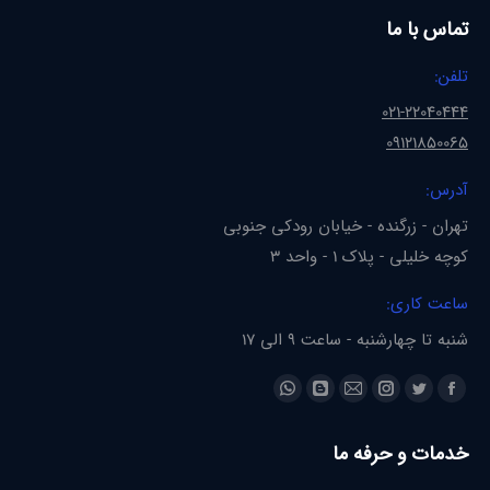
تماس با ما
تلفن:
021-22040444
09121850065
آدرس:
تهران - زرگنده - خیابان رودکی جنوبی
کوچه خلیلی - پلاک 1 - واحد 3
ساعت کاری:
شنبه تا چهارشنبه - ساعت 9 الی 17
Find us on:
Whatsapp
Blogger
Instagram
Mail
Twitter
Facebook
page
page
page
page
page
page
خدمات و حرفه ما
opens
opens
opens
opens
opens
opens
in
in
in
in
in
in