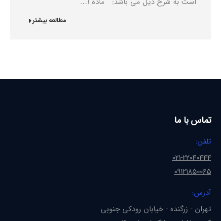
است به شرح ذیل می باشد: ماده 1…
مطالعه بیشتر
تماس با ما
تلفن:
021-22040444
09121850065
آدرس:
تهران - زرگنده - خیابان رودکی جنوبی