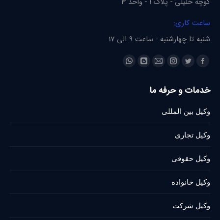
کوچه خلیلی - پلاک 1 - واحد 3
ساعت کاری:
شنبه تا چهارشنبه - ساعت 9 الی 17
Find us on:
Whatsapp
Blogger
Instagram
Mail
Twitter
Facebook
page
page
page
page
page
page
خدمات و حرفه ما
opens
opens
opens
opens
opens
opens
in
in
in
in
in
in
وکیل بین المللی
new
new
new
new
new
new
window
window
window
window
window
window
وکیل تجاری
وکیل حقوقی
وکیل خانواده
وکیل شرکت