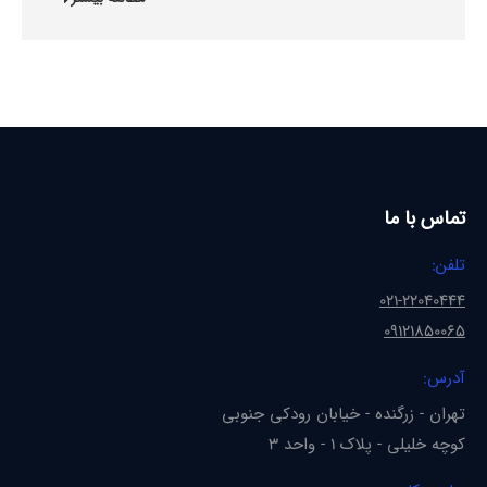
تماس با ما
تلفن:
021-22040444
09121850065
آدرس:
تهران - زرگنده - خیابان رودکی جنوبی
کوچه خلیلی - پلاک 1 - واحد 3