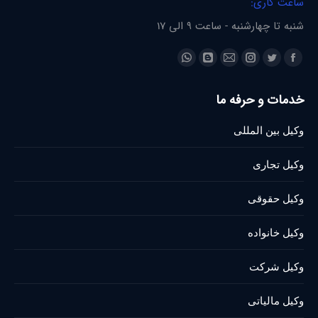
ساعت کاری:
شنبه تا چهارشنبه - ساعت 9 الی 17
Find us on:
Whatsapp
Blogger
Instagram
Mail
Twitter
Facebook
page
page
page
page
page
page
خدمات و حرفه ما
opens
opens
opens
opens
opens
opens
in
in
in
in
in
in
وکیل بین المللی
new
new
new
new
new
new
window
window
window
window
window
window
وکیل تجاری
وکیل حقوقی
وکیل خانواده
وکیل شرکت
وکیل مالیاتی