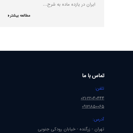
ایران در یازده ماده به شرح…
مطالعه بیشتر
تماس با ما
تلفن:
021-22040444
09121850065
آدرس:
تهران - زرگنده - خیابان رودکی جنوبی