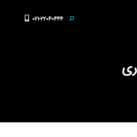
021-22040444
Search:
ری