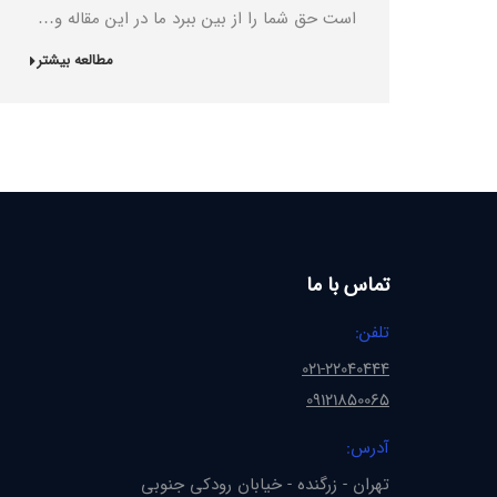
است حق شما را از بین ببرد ما در این مقاله و…
مطالعه بیشتر
تماس با ما
تلفن:
021-22040444
09121850065
آدرس:
تهران - زرگنده - خیابان رودکی جنوبی