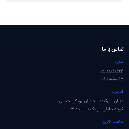
تماس با ما
تلفن:
021-22040444
09121850065
آدرس:
تهران - زرگنده - خیابان رودکی جنوبی
کوچه خلیلی - پلاک 1 - واحد 3
ساعت کاری: