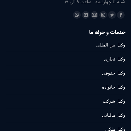
شنبه تا چهارشنبه - ساعت 9 الی 17
Find us on:
Whatsapp
Blogger
Instagram
Mail
Twitter
Facebook
page
page
page
page
page
page
خدمات و حرفه ما
opens
opens
opens
opens
opens
opens
in
in
in
in
in
in
وکیل بین المللی
new
new
new
new
new
new
window
window
window
window
window
window
وکیل تجاری
وکیل حقوقی
وکیل خانواده
وکیل شرکت
وکیل مالیاتی
وکیل ملکی