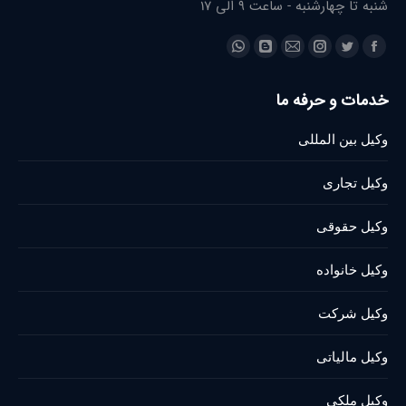
شنبه تا چهارشنبه - ساعت 9 الی 17
Find us on:
Whatsapp
Blogger
Instagram
Mail
Twitter
Facebook
page
page
page
page
page
page
خدمات و حرفه ما
opens
opens
opens
opens
opens
opens
in
in
in
in
in
in
وکیل بین المللی
new
new
new
new
new
new
window
window
window
window
window
window
وکیل تجاری
وکیل حقوقی
وکیل خانواده
وکیل شرکت
وکیل مالیاتی
وکیل ملکی