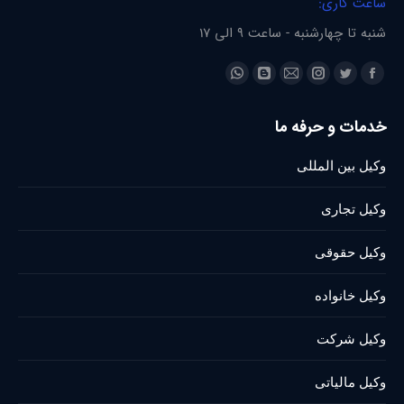
ساعت کاری:
شنبه تا چهارشنبه - ساعت 9 الی 17
Find us on:
Whatsapp
Blogger
Instagram
Mail
Twitter
Facebook
page
page
page
page
page
page
خدمات و حرفه ما
opens
opens
opens
opens
opens
opens
in
in
in
in
in
in
وکیل بین المللی
new
new
new
new
new
new
window
window
window
window
window
window
وکیل تجاری
وکیل حقوقی
وکیل خانواده
وکیل شرکت
وکیل مالیاتی