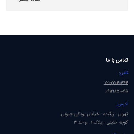
تماس با ما
تلفن:
021-22040444
09121850065
آدرس:
تهران - زرگنده - خیابان رودکی جنوبی
کوچه خلیلی - پلاک 1 - واحد 3