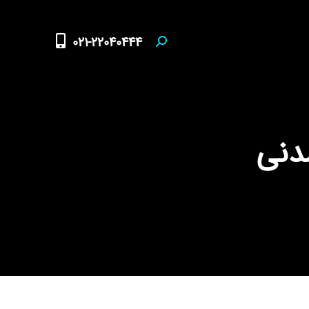
021-22040444
Search: