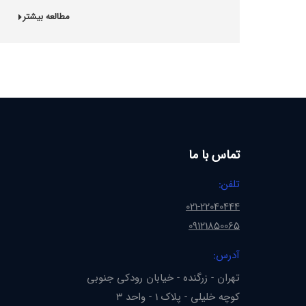
مطالعه بیشتر
تماس با ما
تلفن:
021-22040444
09121850065
آدرس:
تهران - زرگنده - خیابان رودکی جنوبی
کوچه خلیلی - پلاک 1 - واحد 3