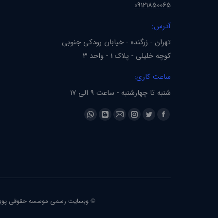
09121850065
آدرس:
تهران - زرگنده - خیابان رودکی جنوبی
کوچه خلیلی - پلاک 1 - واحد 3
ساعت کاری:
شنبه تا چهارشنبه - ساعت 9 الی 17
Find us on:
Whatsapp
Blogger
Instagram
Mail
Twitter
Facebook
page
page
page
page
page
page
opens
opens
opens
opens
opens
opens
in
in
in
in
in
in
new
new
new
new
new
new
window
window
window
window
window
window
© وبسایت رسمی موسسه حقوقی پویا 