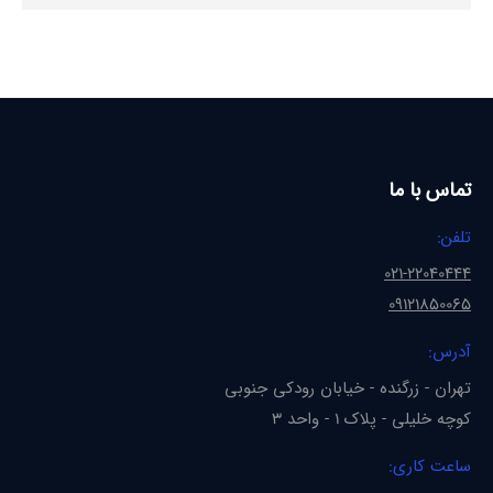
تماس با ما
تلفن:
021-22040444
09121850065
آدرس:
تهران - زرگنده - خیابان رودکی جنوبی
کوچه خلیلی - پلاک 1 - واحد 3
ساعت کاری: