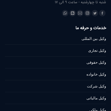
شنبه تا چهارشنبه - ساعت 9 الی 17
Find us on:
Whatsapp
Blogger
Instagram
Mail
Twitter
Facebook
page
page
page
page
page
page
خدمات و حرفه ما
opens
opens
opens
opens
opens
opens
in
in
in
in
in
in
وکیل بین المللی
new
new
new
new
new
new
window
window
window
window
window
window
وکیل تجاری
وکیل حقوقی
وکیل خانواده
وکیل شرکت
وکیل مالیاتی
وکیل ملکی