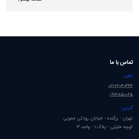
تماس با ما
تلفن:
021-22040444
09121850065
آدرس:
تهران - زرگنده - خیابان رودکی جنوبی
کوچه خلیلی - پلاک 1 - واحد 3