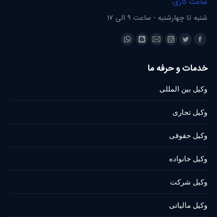
ساعت کاری:
شنبه تا چهارشنبه - ساعت 9 الی 17
Find us on:
Whatsapp
Blogger
Instagram
Mail
Twitter
Facebook
page
page
page
page
page
page
خدمات و حرفه ما
opens
opens
opens
opens
opens
opens
in
in
in
in
in
in
وکیل بین المللی
new
new
new
new
new
new
window
window
window
window
window
window
وکیل تجاری
وکیل حقوقی
وکیل خانواده
وکیل شرکت
وکیل مالیاتی