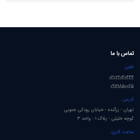
تماس با ما
تلفن:
021-22040444
09121850065
آدرس:
تهران - زرگنده - خیابان رودکی جنوبی
کوچه خلیلی - پلاک 1 - واحد 3
ساعت کاری: