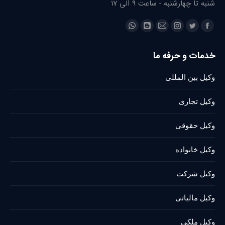
شنبه تا چهارشنبه - ساعت 9 الی 17
Find us on:
Whatsapp
Blogger
Instagram
Mail
Twitter
Facebook
page
page
page
page
page
page
خدمات و حرفه ما
opens
opens
opens
opens
opens
opens
in
in
in
in
in
in
وکیل بین المللی
new
new
new
new
new
new
window
window
window
window
window
window
وکیل تجاری
وکیل حقوقی
وکیل خانواده
وکیل شرکت
وکیل مالیاتی
وکیل ملکی