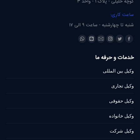
کوچه خلیلی - پلاک 1 - واحد 3
ساعت کاری:
شنبه تا چهارشنبه - ساعت 9 الی 17
Find us on:
Whatsapp
Blogger
Instagram
Mail
Twitter
Facebook
page
page
page
page
page
page
خدمات و حرفه ما
opens
opens
opens
opens
opens
opens
in
in
in
in
in
in
وکیل بین المللی
new
new
new
new
new
new
window
window
window
window
window
window
وکیل تجاری
وکیل حقوقی
وکیل خانواده
وکیل شرکت