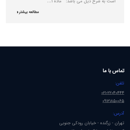
است به شرح ذیل می باشد: ماده 1…
مطالعه بیشتر
تماس با ما
تلفن:
021-22040444
09121850065
آدرس:
تهران - زرگنده - خیابان رودکی جنوبی