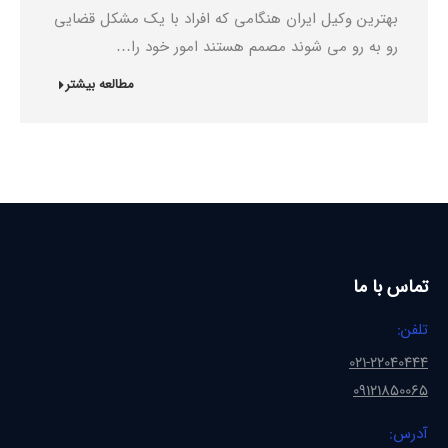
بهترین وکیل ایران هنگامی که افراد با یک مشکل قضایی
رو به رو می شوند مصمم هستند امور خود را…
مطالعه بیشتر
تماس با ما
تلفن:
021-22040444
09121850065
آدرس: