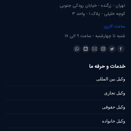
تهران - زرگنده - خیابان رودکی جنوبی
کوچه خلیلی - پلاک 1 - واحد 3
ساعت کاری:
شنبه تا چهارشنبه - ساعت 9 الی 17
Find us on:
Whatsapp
Blogger
Instagram
Mail
Twitter
Facebook
page
page
page
page
page
page
خدمات و حرفه ما
opens
opens
opens
opens
opens
opens
in
in
in
in
in
in
وکیل بین المللی
new
new
new
new
new
new
window
window
window
window
window
window
وکیل تجاری
وکیل حقوقی
وکیل خانواده