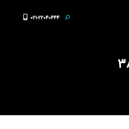
021-22040444
Search: