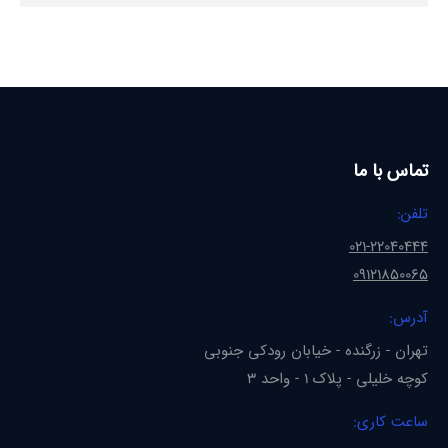
تماس با ما
تلفن:
021-22040444
09121850065
آدرس:
تهران - زرگنده - خیابان رودکی جنوبی
کوچه خلیلی - پلاک 1 - واحد 3
ساعت کاری: