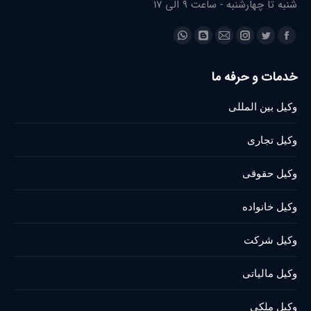
شنبه تا چهارشنبه - ساعت 9 الی 17
Find us on:
Whatsapp
Blogger
Instagram
Mail
Twitter
Facebook
page
page
page
page
page
page
خدمات و حرفه ما
opens
opens
opens
opens
opens
opens
in
in
in
in
in
in
وکیل بین المللی
new
new
new
new
new
new
window
window
window
window
window
window
وکیل تجاری
وکیل حقوقی
وکیل خانواده
وکیل شرکت
وکیل مالیاتی
وکیل ملکی