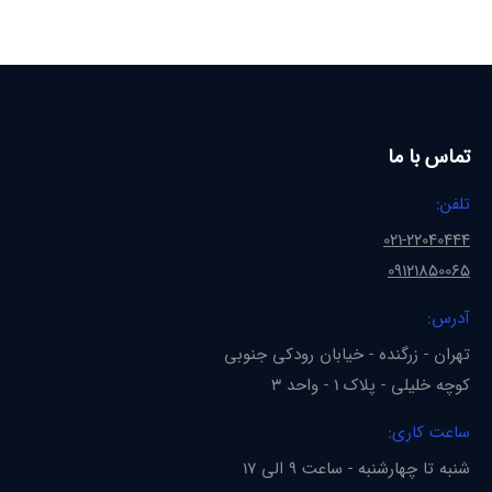
تماس با ما
تلفن:
021-22040444
09121850065
آدرس:
تهران - زرگنده - خیابان رودکی جنوبی
کوچه خلیلی - پلاک 1 - واحد 3
ساعت کاری:
شنبه تا چهارشنبه - ساعت 9 الی 17