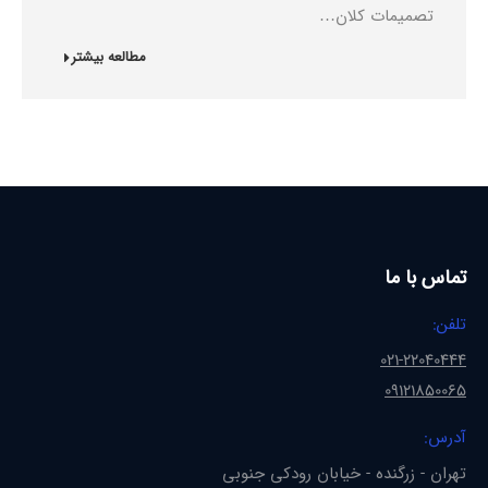
تصمیمات کلان…
مطالعه بیشتر
تماس با ما
تلفن:
021-22040444
09121850065
آدرس:
تهران - زرگنده - خیابان رودکی جنوبی