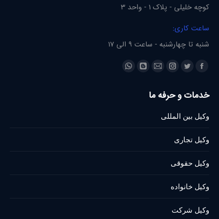
کوچه خلیلی - پلاک 1 - واحد 3
ساعت کاری:
شنبه تا چهارشنبه - ساعت 9 الی 17
Find us on:
Whatsapp
Blogger
Instagram
Mail
Twitter
Facebook
page
page
page
page
page
page
خدمات و حرفه ما
opens
opens
opens
opens
opens
opens
in
in
in
in
in
in
وکیل بین المللی
new
new
new
new
new
new
window
window
window
window
window
window
وکیل تجاری
وکیل حقوقی
وکیل خانواده
وکیل شرکت