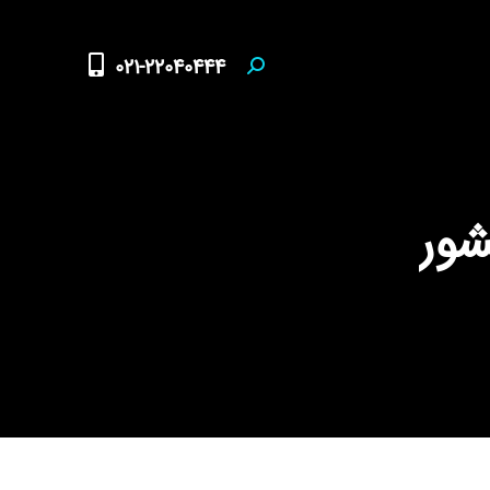
021-22040444
Search:
شور