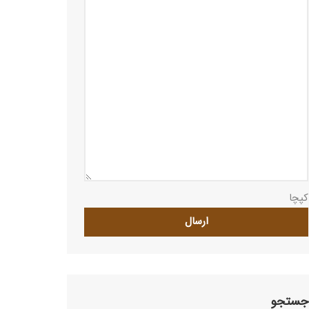
کپچا
جستجو