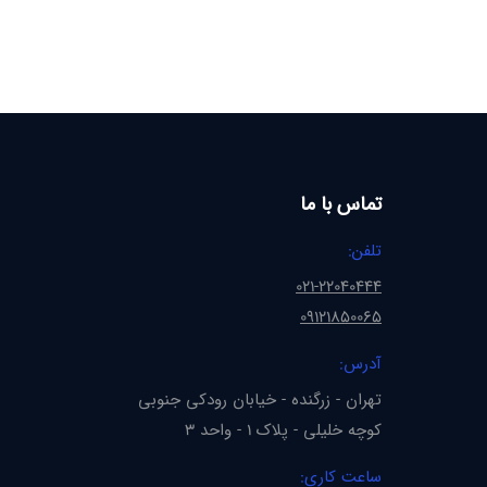
تماس با ما
تلفن:
021-22040444
09121850065
آدرس:
تهران - زرگنده - خیابان رودکی جنوبی
کوچه خلیلی - پلاک 1 - واحد 3
ساعت کاری: