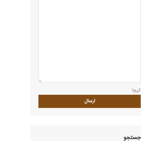
کپچا
جستجو