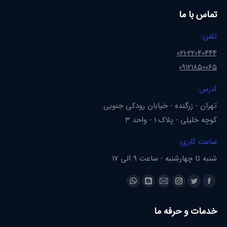
تماس با ما
تلفن:
021-22040444
09121850065
آدرس:
تهران - زرگنده - خیابان رودکی جنوبی
کوچه خلیلی - پلاک 1 - واحد 3
ساعت کاری:
شنبه تا چهارشنبه - ساعت 9 الی 17
Find us on:
Whatsapp
Blogger
Instagram
Mail
Twitter
Facebook
page
page
page
page
page
page
خدمات و حرفه ما
opens
opens
opens
opens
opens
opens
in
in
in
in
in
in