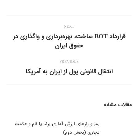
on
on
on
on
on
Twitter
WhatsApp
Pinterest
LinkedIn
Facebook
Post
NEXT
navigation
قرارداد BOT ساخت، بهره‌برداری و واگذاری در
Next
حقوق ایران
post:
PREVIOUS
انتقال قانونی پول از ایران به آمریکا
Previous
post:
مقالات مشابه
رمز و رازهای ارزش گذاری برند یا نام و علامت
تجاری (بخش دوم)